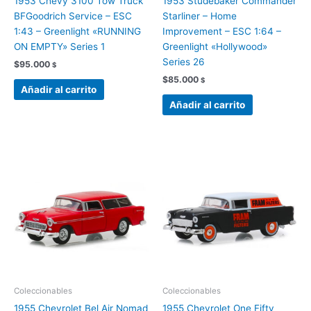
1953 Chevy 3100 Tow Truck
1953 Studebaker Commander
BFGoodrich Service – ESC
Starliner – Home
1:43 – Greenlight «RUNNING
Improvement – ESC 1:64 –
ON EMPTY» Series 1
Greenlight «Hollywood»
Series 26
$
95.000
$
$
85.000
$
Añadir al carrito
Añadir al carrito
Coleccionables
Coleccionables
1955 Chevrolet Bel Air Nomad
1955 Chevrolet One Fifty