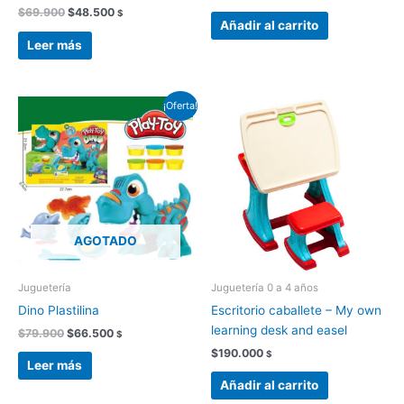
$
69.900
$
48.500
$
Añadir al carrito
Leer más
El
El
¡Oferta!
precio
precio
original
actual
era:
es:
$79.900.
$66.500.
AGOTADO
Juguetería
Juguetería 0 a 4 años
Dino Plastilina
Escritorio caballete – My own
learning desk and easel
$
79.900
$
66.500
$
$
190.000
$
Leer más
Añadir al carrito