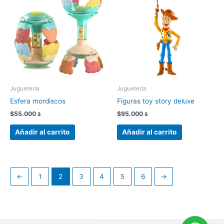
Juguetería
Juguetería
Esfera mordiscos
Figuras toy story deluxe
$
55.000
$
95.000
$
$
Añadir al carrito
Añadir al carrito
←
1
2
3
4
5
6
→