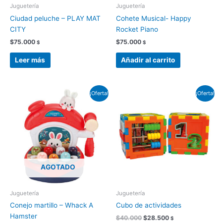
Juguetería
Juguetería
Ciudad peluche – PLAY MAT
Cohete Musical- Happy
CITY
Rocket Piano
$
75.000
$
75.000
$
$
Leer más
Añadir al carrito
El
El
El
El
¡Oferta!
¡Oferta!
precio
precio
precio
precio
original
actual
original
actual
era:
es:
era:
es:
$69.900.
$48.500.
$40.000.
$28.500.
AGOTADO
Juguetería
Juguetería
Conejo martillo – Whack A
Cubo de actividades
Hamster
$
40.000
$
28.500
$